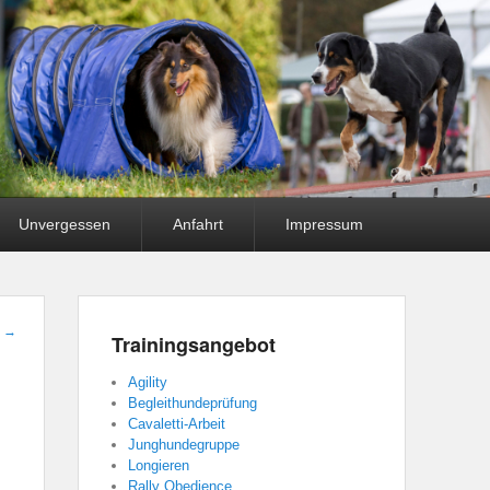
Unvergessen
Anfahrt
Impressum
t
→
Trainingsangebot
Agility
Begleithundeprüfung
Cavaletti-Arbeit
Junghundegruppe
Longieren
Rally Obedience