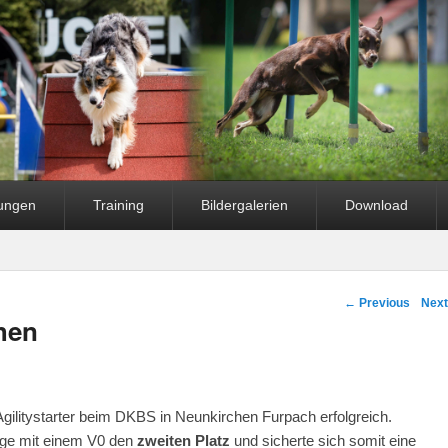
fungen
Training
Bildergalerien
Download
Post navigation
←
Previous
Nex
chen
litystarter beim DKBS in Neunkirchen Furpach erfolgreich.
rge mit einem V0 den
zweiten Platz
und sicherte sich somit eine