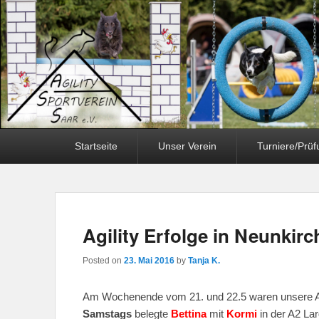
Primary
Startseite
Unser Verein
Turniere/Prü
menu
Agility Erfolge in Neunkir
Posted on
23. Mai 2016
by
Tanja K.
Am Wochenende vom 21. und 22.5 waren unsere Agi
Samstags
belegte
Bettina
mit
Kormi
in der A2 La