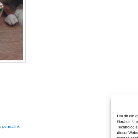
Um dir ein o
Geräteinfor
he
permalink
.
Technologien
dieser Websi