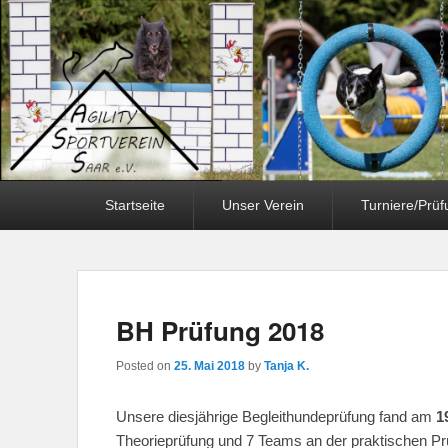
Primary
Startseite
Unser Verein
Turniere/Prü
menu
BH Prüfung 2018
Posted on
25. Mai 2018
by
Tanja K.
Unsere diesjährige Begleithundeprüfung fand am
1
Theorieprüfung und 7 Teams an der praktischen Pr