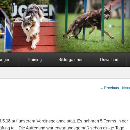
fungen
Training
Bildergalerien
Download
Post navigation
←
Previous
Nex
9.5.18
auf unserem Vereinsgelände statt. Es nahmen 5 Teams in der
üfung teil. Die Aufregung war erwartungsgemäß schon einige Tage