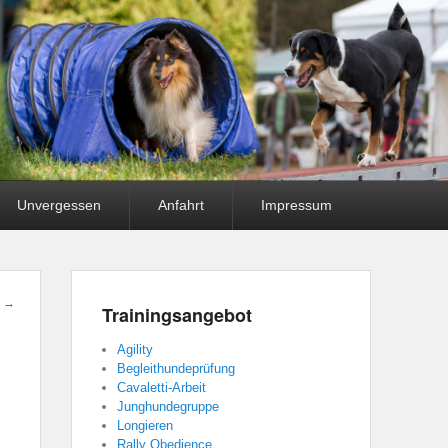
Unvergessen
Anfahrt
Impressum
t
→
Trainingsangebot
Agility
Begleithundeprüfung
Cavaletti-Arbeit
Junghundegruppe
Longieren
Rally Obedience