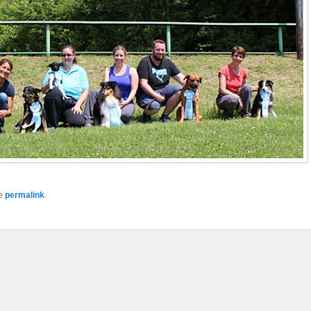
he
permalink
.