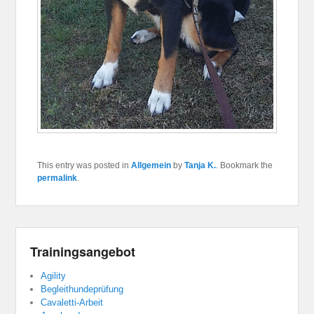
This entry was posted in
Allgemein
by
Tanja K.
. Bookmark the
permalink
.
Trainingsangebot
Agility
Begleithundeprüfung
Cavaletti-Arbeit