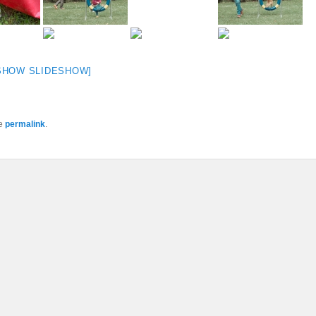
SHOW SLIDESHOW]
he
permalink
.