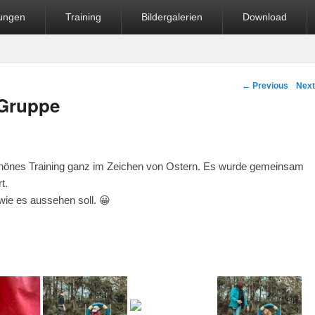
fungen
Training
Bildergalerien
Download
Post navigation
←
Previous
Nex
-Gruppe
schönes Training ganz im Zeichen von Ostern. Es wurde gemeinsam
t.
wie es aussehen soll. 😀