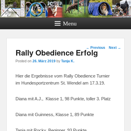
Menu
Post navigation
←
Previous
Next
→
Rally Obedience Erfolg
Posted on
26. März 2019
by
Tanja K.
Hier die Ergebnisse vom Rally Obedience Turnier
im Hundesportzentrum St. Wendel am 17.3.19.
Diana mit A.J., Klasse 1, 98 Punkte, toller 3. Platz
Diana mit Guinness, Klasse 1, 89 Punkte
Tanja mit Rocky, Beginner, 93 Punkte