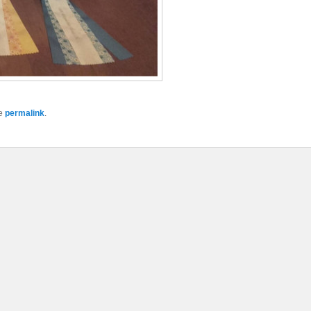
he
permalink
.