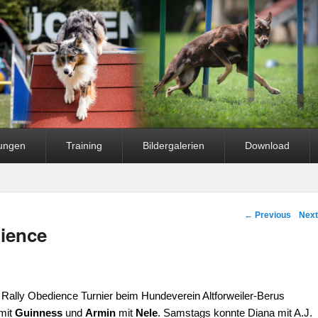
fungen
Training
Bildergalerien
Download
Post navigation
←
Previous
Nex
dience
ally Obedience Turnier beim Hundeverein Altforweiler-Berus
mit
Guinness
und
Armin
mit
Nele
. Samstags konnte Diana mit A.J.