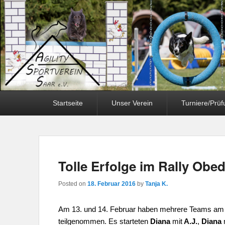
Primary
Startseite
Unser Verein
Turniere/Prü
menu
Tolle Erfolge im Rally Obe
Posted on
18. Februar 2016
by
Tanja K.
Am 13. und 14. Februar haben mehrere Teams am R
teilgenommen. Es startet
en
Diana
mit
A.J.
,
Diana