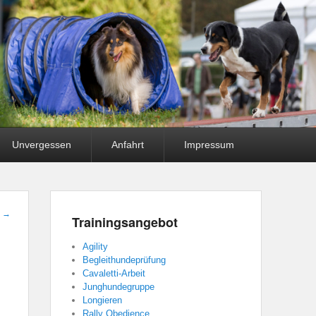
Unvergessen
Anfahrt
Impressum
t
→
Trainingsangebot
Agility
Begleithundeprüfung
Cavaletti-Arbeit
Junghundegruppe
Longieren
Rally Obedience