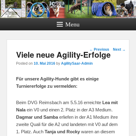
Menu
Post navigation
←
Previous
Next
→
Viele neue Agility-Erfolge
Posted on
10. Mai 2016
by
AgilitySaar-Admin
Für unsere Agility-Hunde gibt es einige
Turniererfolge zu vermelden:
Beim DVG Reimsbach am 5.5.16 erreichte
Lea mit
Nala
ein V0 und einen 2. Platz in der A3 Medium.
Dagmar und Samba
erliefen in der A1 Medium ihre
zweite Quali für die A2 und landeten mit V0 auf dem
1. Platz. Auch
Tanja und Rocky
waren an diesem