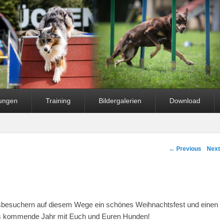
fungen
Training
Bildergalerien
Download
Post navigation
←
Previous
Nex
ngsbesuchern auf diesem Wege ein schönes Weihnachtsfest und einen
das kommende Jahr mit Euch und Euren Hunden!