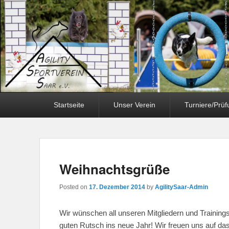
Primary
Startseite
Unser Verein
Turniere/Prü
menu
Weihnachtsgrüße
Posted on
17. Dezember 2014
by
AgilitySaar-Admin
Wir wünschen all unseren Mitgliedern und Traini
guten Rutsch ins neue Jahr! Wir freuen uns auf 