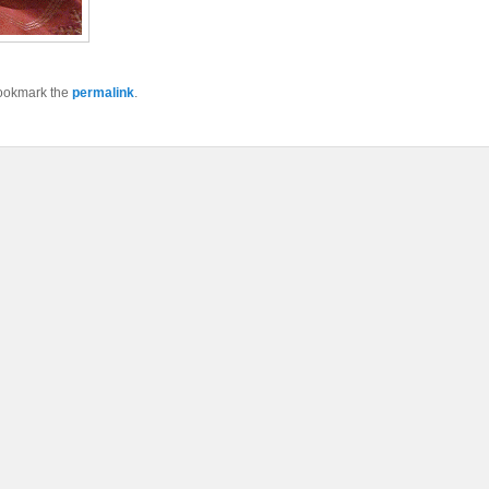
ookmark the
permalink
.