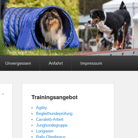
Unvergessen
Anfahrt
Impressum
t
→
Trainingsangebot
Agility
Begleithundeprüfung
Cavaletti-Arbeit
Junghundegruppe
Longieren
Rally Obedience