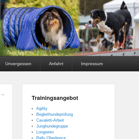
Unvergessen
Anfahrt
Impressum
t
→
Trainingsangebot
Agility
Begleithundeprüfung
Cavaletti-Arbeit
Junghundegruppe
Longieren
Rally Obedience