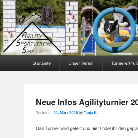
Primary
Startseite
Unser Verein
Turniere/Prü
menu
Neue Infos Agilityturnier 2
Posted on
21. März 2026
by
Tanja K.
Das Turnier wird geteilt und hier findet ihr den gep