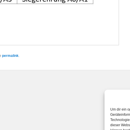
he
permalink
.
Um dir ein o
Geräteinfor
Technologien
dieser Websi