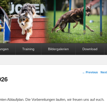
fungen
Training
Bildergalerien
Download
Post navigation
←
Previous
Nex
026
lanten Ablaufplan. Die Vorbereitungen laufen, wir freuen uns auf euch.