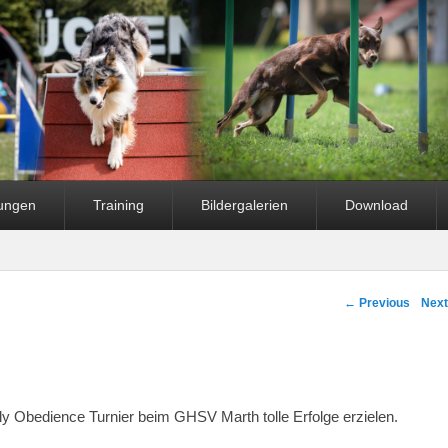
fungen
Training
Bildergalerien
Download
Post navigation
←
Previous
Nex
y Obedience Turnier beim GHSV Marth tolle Erfolge erzielen.