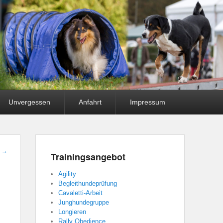
Unvergessen
Anfahrt
Impressum
t
→
Trainingsangebot
Agility
Begleithundeprüfung
Cavaletti-Arbeit
Junghundegruppe
Longieren
Rally Obedience