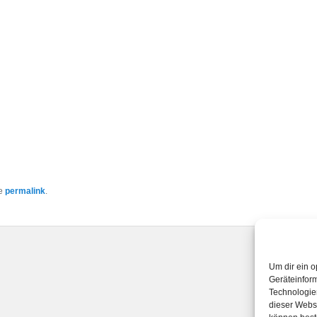
he
permalink
.
Um dir ein o
Geräteinfor
Technologien
dieser Websi