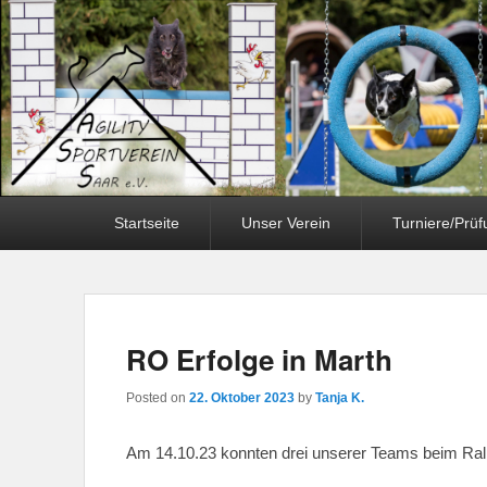
Primary
Startseite
Unser Verein
Turniere/Prü
menu
RO Erfolge in Marth
Posted on
22. Oktober 2023
by
Tanja K.
Am 14.10.23 konnten drei unserer Teams beim Rall